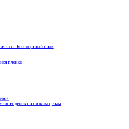
ичка на Бессмертный полк
йся пленке
еров
ие штендеров по низким ценам