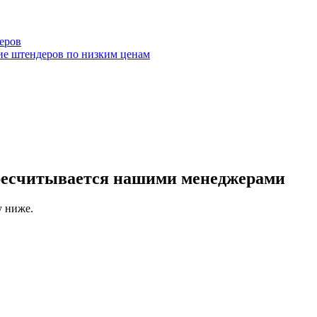
еров
ие штендеров по низким ценам
ересчитывается нашими менеджерами
у ниже.